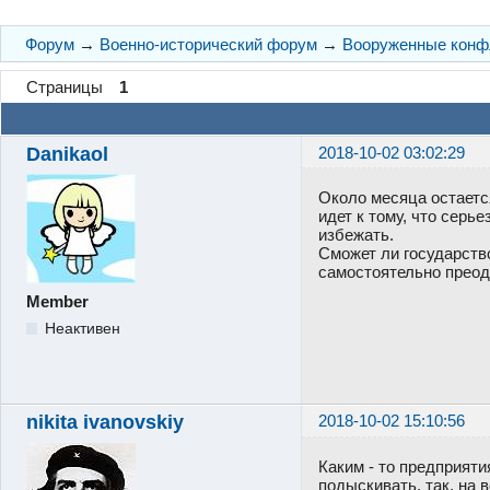
Форум
→
Военно-исторический форум
→
Вооруженные конф
Страницы
1
Danikaol
2018-10-02 03:02:29
Около месяца остаетс
идет к тому, что серь
избежать.
Сможет ли государств
самостоятельно преод
Member
Неактивен
nikita ivanovskiy
2018-10-02 15:10:56
Каким - то предприятия
подыскивать, так, на 