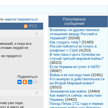
ли
зарегистрироваться
Популярные
сообщения
РСС
Возможны ли дружественные
1
отношения между Россией и
Украиной?
(55548)
Как создать тему?
(51460)
мпаний, и пока все
Россия побоится вступать в
ысячами людей не
конфликт с США
(41253)
В чем смысл рыть бункера на
 же придется
случай третьей мировой войны?
(38323)
Если Украина вступит в НАТО
(36087)
Война и ее последствия
(32481)
Поделиться
Кто выиграл в действительности
во Второй Мировой войне?
(26910)
Экономическая война.
(24464)
2
Как живётся сейчас на востоке
Украины
(24402)
бочим уже пора
Поход Петра 1711 года и первая
дут и никто не
неудачная война для Империи.