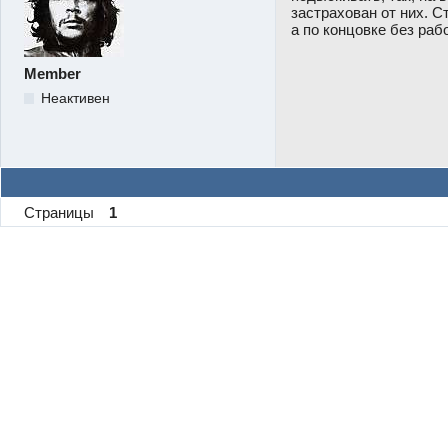
застрахован от них. Ст
а по концовке без раб
Member
Неактивен
Страницы
1