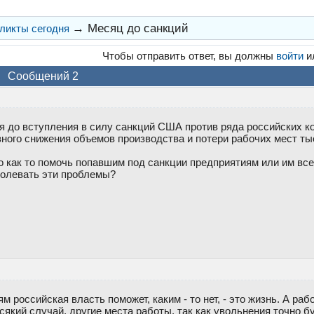
→
Месяц до санкций
ликты сегодня
Чтобы отправить ответ, вы должны
войти
и
Сообщений 2
я до вступления в силу санкций США против ряда российских ко
езного снижения объемов производства и потери рабочих мест т
о как то помочь попавшим под санкции предприятиям или им все
олевать эти проблемы?
м российская власть поможет, каким - то нет, - это жизнь. А ра
всякий случай, другие места работы, так как увольнения точно бу