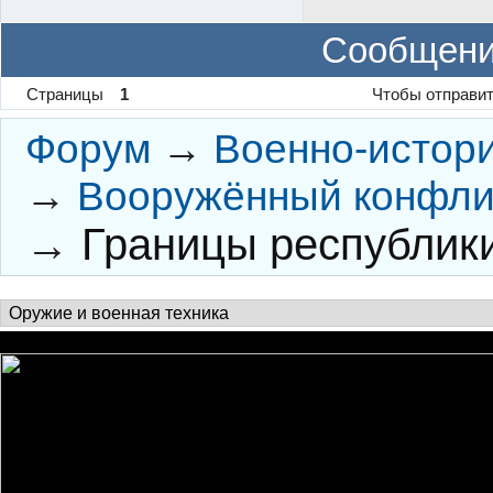
Сообщени
Страницы
1
Чтобы отправит
Форум
→
Военно-истор
→
Вооружённый конфлик
→
Границы республик