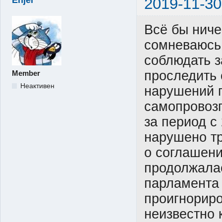
2019-11-30
Всё бы ниче
сомневаюсь,
соблюдать з
проследить 
Member
Неактивен
нарушений 
самопровоз
за период с 
нарушено т
о соглашени
продолжалас
парламента 
проигнориро
неизвестно 