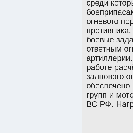
среди котор
боеприпасам
огневого по
противника.
боевые зада
ответным ог
артиллерии.
работе расч
залпового о
обеспечено
групп и мот
ВС РФ. Наг