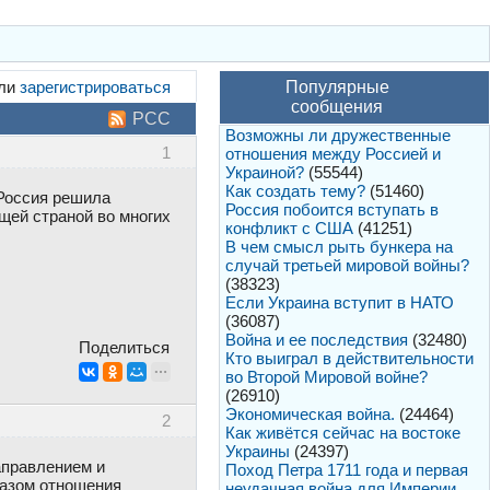
ли
зарегистрироваться
Популярные
сообщения
РСС
Возможны ли дружественные
1
отношения между Россией и
Украиной?
(55544)
Как создать тему?
(51460)
 Россия решила
Россия побоится вступать в
щей страной во многих
конфликт с США
(41251)
В чем смысл рыть бункера на
случай третьей мировой войны?
(38323)
Если Украина вступит в НАТО
(36087)
Война и ее последствия
(32480)
Поделиться
Кто выиграл в действительности
во Второй Мировой войне?
(26910)
Экономическая война.
(24464)
2
Как живётся сейчас на востоке
Украины
(24397)
аправлением и
Поход Петра 1711 года и первая
разом отношения
неудачная война для Империи.