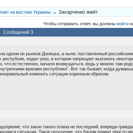
→
Захарченко жжёт
икт на востоке Украины
Чтобы отправить ответ, вы должны
войти
и
Сообщений 3
на одном из рынков Донецка, а ныне, поставленный российским
х республик, издал указ, в котором запрещает выезжать некото
что естественно, начали возмущаться, ведь у многих там родс
нутренними врагами республики". Вот так бывает, когда думаешь
ь ненормальный изменить ситуации коренным образом.
дозрение, что закон такого плана не последний, впереди гражда
ющаяся ситуация. Такое ощущение, что балом правят просто н