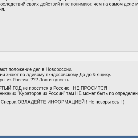
последствий своих действий и не понимают, чем на самом деле 
ия.
ют положение дел в Новороссии.
 знают по лдивому пкндосовскому До до & ящику.
ы из России" ??? Лож и тупость.
ЫЙ ГОД не просится в Россию. НЕ ПРОСИТСЯ !
аких "Кураторов из России" там НЕ может быть по определен
 Сперва ОВЛАДЕЙТЕ ИНФОРМАЦИЕЙ ! Не позорьтесь ! )