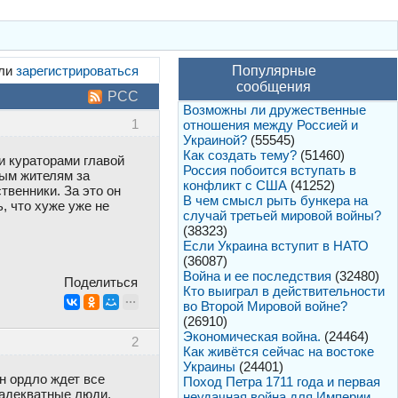
ли
зарегистрироваться
Популярные
сообщения
РСС
Возможны ли дружественные
1
отношения между Россией и
Украиной?
(55545)
Как создать тему?
(51460)
и кураторами главой
Россия побоится вступать в
рым жителям за
конфликт с США
(41252)
твенники. За это он
В чем смысл рыть бункера на
, что хуже уже не
случай третьей мировой войны?
(38323)
Если Украина вступит в НАТО
(36087)
Война и ее последствия
(32480)
Поделиться
Кто выиграл в действительности
во Второй Мировой войне?
(26910)
Экономическая война.
(24464)
2
Как живётся сейчас на востоке
Украины
(24401)
н ордло ждет все
Поход Петра 1711 года и первая
еадекватные люди,
неудачная война для Империи.