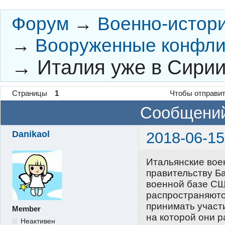
Форум
→
Военно-истор
→
Вооруженные конфли
→
Италия уже в Сири
Страницы
1
Чтобы отправит
Сообщений
Danikaol
2018-06-15
Итальянские вое
правительству Б
военной базе США
распространяются
принимать участи
Member
на которой они 
Неактивен