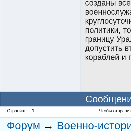
созданы все
военнослужа
круглосуточ
политики, т
границу Ура
допустить в
кораблей и 
Сообщени
Страницы
1
Чтобы отправит
Форум
→
Военно-истор