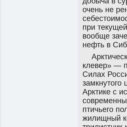
добыча в су
очень не ре
себестоимос
при текущей
вообще заче
нефть в Сиб
Арктически
клевер» — 
Силах Росси
замкнутого 
Арктике с и
современных
птичьего по
жилищный к
трилистник 