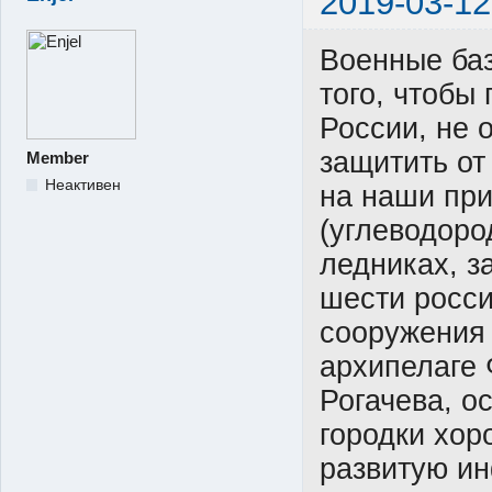
2019-03-12
Военные баз
того, чтобы
России, не 
защитить от
Member
Неактивен
на наши пр
(углеводоро
ледниках, з
шести росси
сооружения
архипелаге
Рогачева, о
городки хор
развитую ин