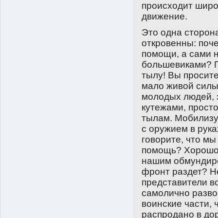
происходит широ
движение.
Это одна сторона
откровенны: поче
помощи, а сами 
большевиками? По
тылу! Вы просите
мало живой силы
молодых людей, 
кутежами, прост
тылам. Мобилизуй
с оружием в рука
говорите, что м
помощь? Хорошо, 
нашим обмундиро
фронт раздет? Не
представители в
самолично разво
воинские части, 
распродано в дор