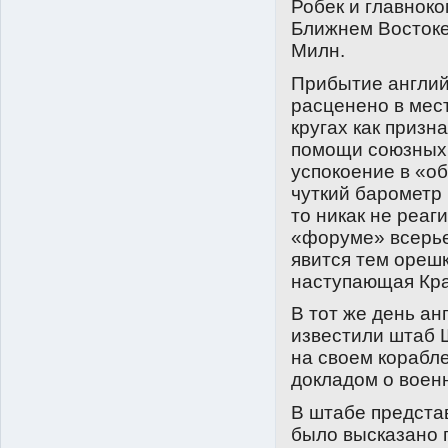
Робек и главнок
Ближнем Востоке
Милн.
Прибытие англи
расценено в мес
кругах как призн
помощи союзных 
успокоение в «о
чуткий барометр 
то никак не реаг
«форуме» всерье
явится тем орешк
наступающая Кра
В тот же день а
известили штаб 
на своем корабл
докладом о воен
В штабе предста
было высказано 