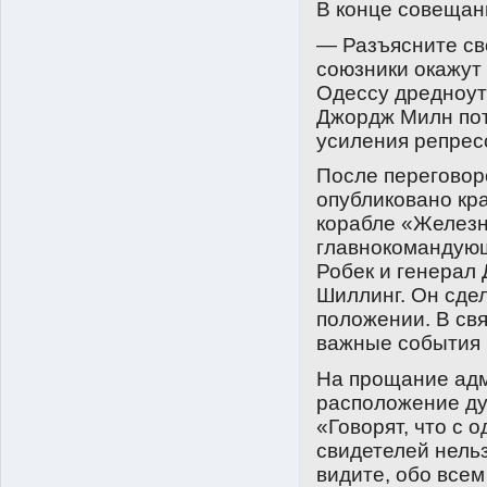
В конце совещан
— Разъясните св
союзники окажут
Одессу дредноут
Джордж Милн пот
усиления репрес
После переговор
опубликовано кр
корабле «Железн
главнокомандую
Робек и генерал
Шиллинг. Он сде
положении. В св
важные события 
На прощание адм
расположение дух
«Говорят, что с 
свидетелей нельз
видите, обо всем