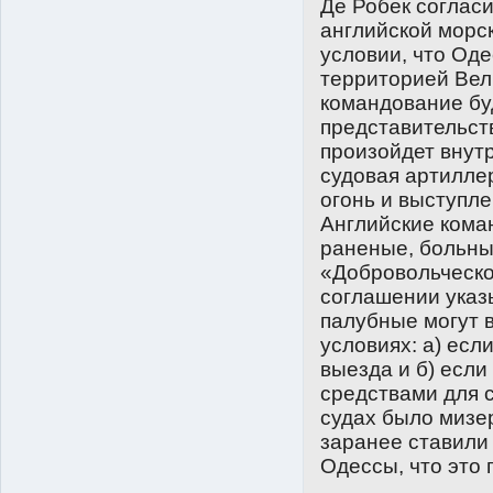
Де Робек соглас
английской морск
условии, что Оде
территорией Вел
командование бу
представительст
произойдет внут
судовая артилле
огонь и выступле
Английские кома
раненые, больны
«Добровольческо
соглашении указы
палубные могут 
условиях: а) есл
выезда и б) есл
средствами для с
судах было мизе
заранее ставили
Одессы, что это 