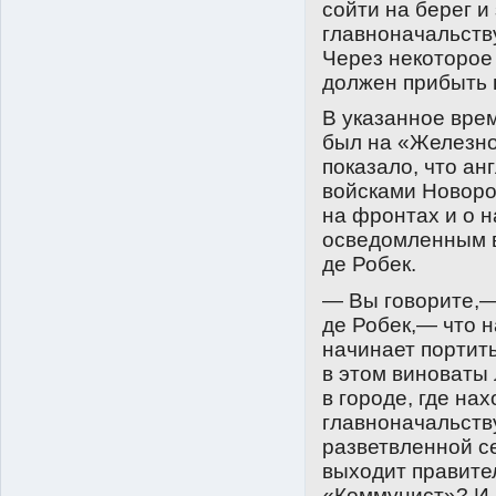
сойти на берег и
главноначальств
Через некоторое 
должен прибыть 
В указанное вре
был на «Железно
показало, что а
войсками Новоро
на фронтах и о 
осведомленным в
де Робек.
— Вы говорите,—
де Робек,— что 
начинает портит
в этом виноваты 
в городе, где на
главноначальств
разветвленной се
выходит правите
«Коммунист»? И в