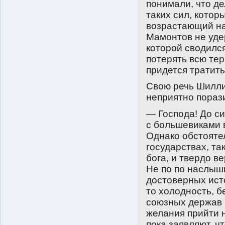
понимали, что де
таких сил, кото
возрастающий на
Мамонтов не уде
которой сводился
потерять всю тер
придется тратит
Свою речь Шилли
неприятно пораз
— Господа! До с
с большевиками 
Однако обстояте
государствах, та
бога, и твердо в
Не по по наслышк
достоверных исто
то холодность, 
союзных держав 
желания прийти 
пока заявляют, ч