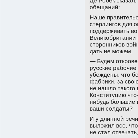
Де Робек сказал,
обещаний:
Наше правительс
стерлингов для 
поддерживать во
Великобритании 
сторонников вой
дать не можем.
— Будем откров
русские рабочие 
убеждены, что бо
фабрики, за сво
не нашло такого
Конституцию что
нибудь большие 
ваши солдаты?
И у длинной речи
выложил все, что
не стал отвечать