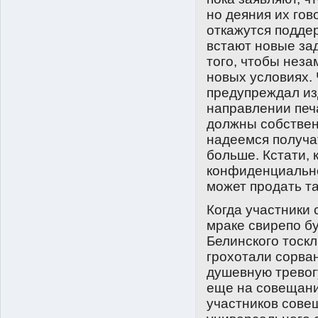
но деяния их гов
откажутся подде
встают новые зад
того, чтобы неза
новых условиях.
предупреждал из
направлении печ
должны собствен
надеемся получа
больше. Кстати,
конфиденциально
может продать т
Когда участники
мраке свирепо б
Белинского тоск
грохотали сорва
душевную тревог
еще на совещани
участников совещ