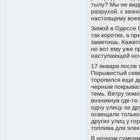
тылу? Мы не вид
разрухой, с казн
настоящему воева
Зимой в Одессе 
так коротки, а п
заметишь. Кажетс
но вот ему уже п
наступающей но
17 января после 
Порывистый севе
торопился еще до
черным покрывал
темь. Ветру помо
возникнув где-то
одну улицу за д
освещали только
других улиц у го
топлива для элек
В ночном сумрак