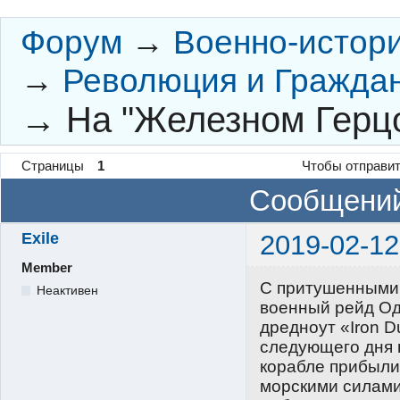
Форум
→
Военно-истор
→
Революция и Граждан
→
На "Железном Герц
Страницы
1
Чтобы отправит
Сообщений
Exile
2019-02-12
Member
С притушенными 
Неактивен
военный рейд Од
дредноут «Iron 
следующего дня в
корабле прибыл
морскими силами