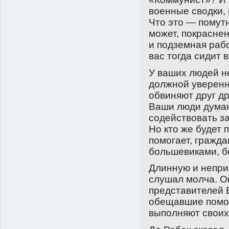
военные сводки, 
Что это — помут
может, покрасне
и подземная раб
вас тогда сидит 
У ваших людей н
должной уверенно
обвиняют друг др
Ваши люди думаю
содействовать за
Но кто же будет 
помогает, гражда
большевиками, бе
Длинную и непри
слушал молча. Он
представителей 
обещавшие помог
выполняют своих