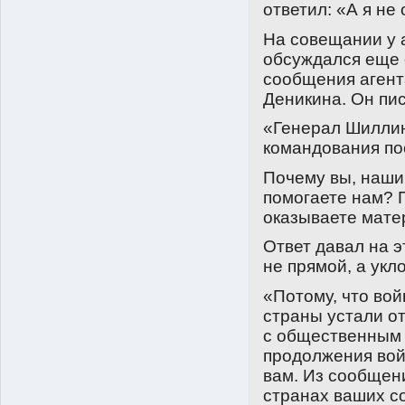
ответил: «А я не
На совещании у 
обсуждался еще 
сообщения агента
Деникина. Он пис
«Генерал Шиллин
командования по
Почему вы, наши
помогаете нам? 
оказываете мат
Ответ давал на э
не прямой, а укл
«Потому, что во
страны устали от
с общественным 
продолжения вой
вам. Из сообщени
странах ваших со