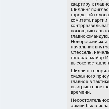
квартиру к главн
Шиллинг пригласи
городской голова
комитета партии 
контрразведыват
помощник главно
главнокомандующ
Новороссийской 
начальник внутр
Стессель, начал
генерал-майор И
высокопоставлен
Шиллинг говорил
сказанного прис
главное в такти
выигрыш простра
времени.
Несостоятельнос
армии была ясна