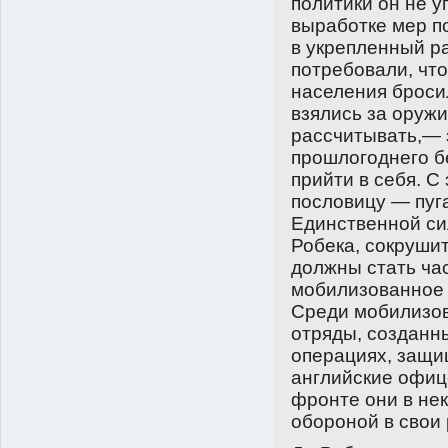
политики он не 
выработке мер п
в укрепленный р
потребовали, чт
населения броси
взялись за оружи
рассчитывать,— 
прошлогоднего бе
прийти в себя. С
пословицу — пуга
Единственной си
Робека, сокрушит
должны стать ча
мобилизованное 
Среди мобилизо
отряды, созданн
операциях, защи
английские офиц
фронте они в не
обороной в свои 