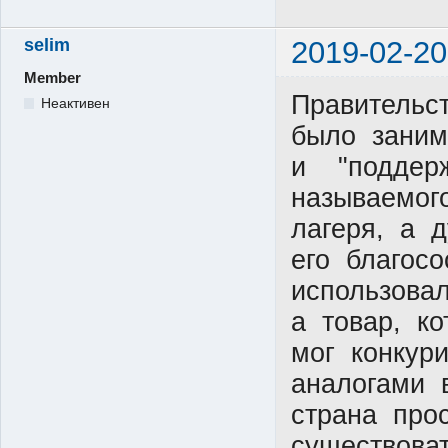
selim
2019-02-20
Member
Правительс
Неактивен
было заним
и "поддерж
называемог
лагеря, а 
его благос
использова
а товар, к
мог конкур
аналогами 
страна про
существова