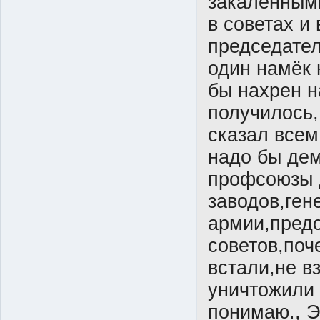
закалённым
в советах и
председател
один намёк 
бы нахрен н
получилось,
сказал всем
надо бы дем
профсоюзы 
заводов,ген
армии,предс
советов,поч
встали,не в
уничтожили 
понимаю., Э