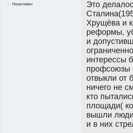
Это делалос
Неактивен
Сталина(195
Хрущёва и к
реформы, у
и допустивш
ограниченно
интерессы б
профсоюзы 
отвыкли от 
ничего не с
кто пыталис
площади( ко
вышли люди
и в них стре