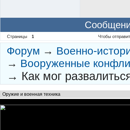
Сообщени
Страницы
1
Чтобы отправит
Форум
→
Военно-истор
→
Вооруженные конфли
→
Как мог развалитьс