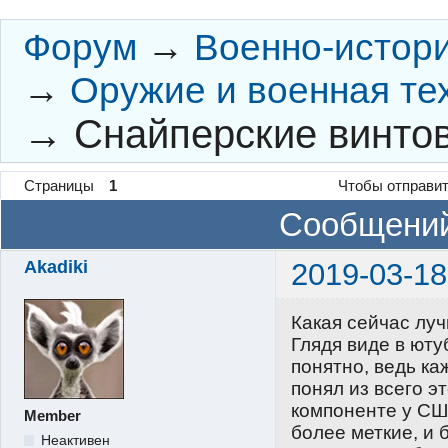
Форум
→
Военно-истор
→
Оружие и военная те
→
Снайперские винто
Страницы
1
Чтобы отправит
Сообщений
Akadiki
2019-03-18
Какая сейчас лу
Глядя виде в юту
понятно, ведь ка
понял из всего э
компоненте у СШ
Member
более меткие, и 
Неактивен