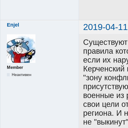
Enjel
2019-04-11
Существуют
правила кот
если их нар
Керченский 
Member
Неактивен
"зону конфли
присутствую
военные из 
свои цели о
региона. И н
не "выкинут"