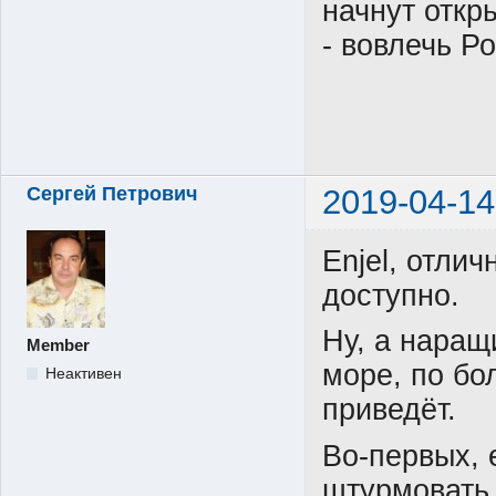
начнут откр
- вовлечь Р
Сергей Петрович
2019-04-14
Enjel, отлич
доступно.
Ну, а нара
Member
море, по бо
Неактивен
приведёт.
Во-первых, 
штурмовать