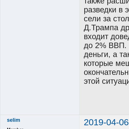
также расш
разведки в 
сели за сто
Д.Трампа др
входит дове
до 2% ВВП. 
деньги, а т
которые ме
окончательн
этой ситуац
selim
2019-04-06