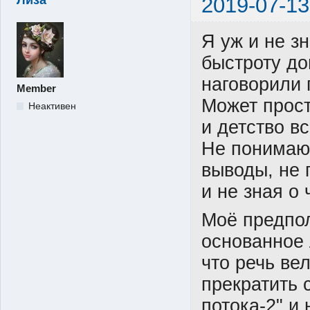
2019-07-13
Я уж и не зн
быстроту до
наговорили 
Member
Может прос
Неактивен
и детство в
Не понимаю
выводы, не 
и не зная о 
Моё предпо
основанное 
что речь ве
прекратить 
потока-2" и 