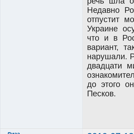
речь шла о
Недавно Ро
отпустит м
Украине ос
что и в Ро
вариант, т
нарушали. 
двадцати м
ознакомите
до этого о
Песков.
Лиза