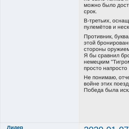
можно было доста
срок.
В-третьих, осна
пулемётов и нес
Противник, буква
этой бронирован
стороны оружием
Я бы сравнил бр
немецким "Тигром
просто напросто 
Не понимаю, отч
войне этих поезд
Победа была иск
Лидер