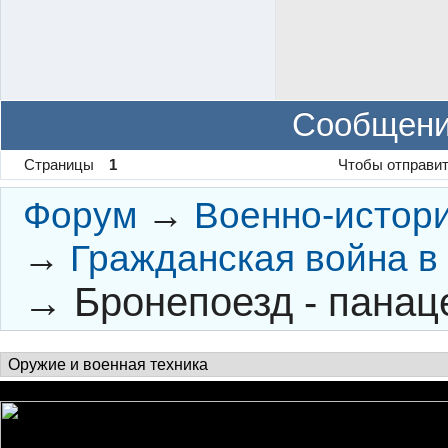
Сообщени
Страницы
1
Чтобы отправит
Форум
→
Военно-истор
→
Гражданская война в
→
Бронепоезд - панац