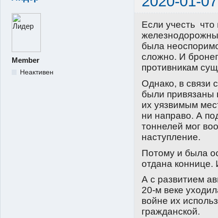
2020-01-07
Если учесть что
железнодорожных
была неоспоримо
сложно. И броне
Member
противникам сущ
Неактивен
Однако, в связи 
были привязаны 
их уязвимым мест
ни направо. А п
тоннелей мог во
наступление.
Потому и была о
отдана коннице. 
А с развитием ав
20-м веке уходи
войне их использ
гражданской.