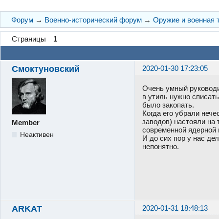
Форум
→
Военно-исторический форум
→
Оружие и военная 
Страницы
1
Смоктуновский
2020-01-30 17:23:05
Очень умный руководи
в утиль нужно списать
было закопать.
Когда его убрали нече
заводов) настояли на 
Member
современной ядерной 
Неактивен
И до сих пор у нас де
непонятно.
ARKAT
2020-01-31 18:48:13