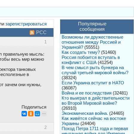
ли
зарегистрироваться
Популярные
сообщения
РСС
Возможны ли дружественные
1
отношения между Россией и
Украиной?
(55551)
Как создать тему?
(51460)
ил правильную мысль:
Россия побоится вступать в
 чтобы весь мир можно
конфликт с США
(41254)
В чем смысл рыть бункера на
иректора танковых
случай третьей мировой войны?
 бесполезные в
(38324)
Если Украина вступит в НАТО
от зачем они нужны,
(36087)
Война и ее последствия
(32481)
Кто выиграл в действительности
во Второй Мировой войне?
Поделиться
(26910)
Экономическая война.
(24465)
Как живётся сейчас на востоке
Украины
(24404)
2
Поход Петра 1711 года и первая
неудачная война для Империи.