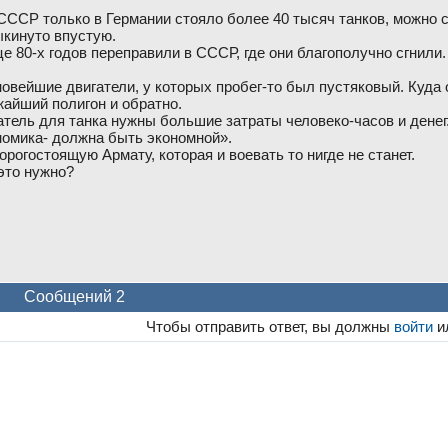
 СССР только в Германии стояло более 40 тысяч танков, можно 
ыкинуто впустую.
це 80-х годов переправили в СССР, где они благополучно сгнили
новейшие двигатели, у которых пробег-то был пустяковый. Куда 
жайший полигон и обратно.
атель для танка нужны большие затраты человеко-часов и денег
номика- должна быть экономной».
рогостоящую Армату, которая и воевать то нигде не станет.
это нужно?
Сообщений 2
Чтобы отправить ответ, вы должны
войти
и