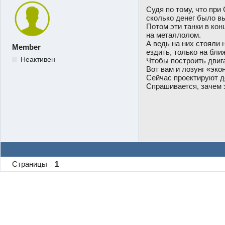
Судя по тому, что при
сколько денег было в
Потом эти танки в кон
на металлолом.
А ведь на них стояли 
Member
ездить, только на бли
Неактивен
Чтобы построить двиг
Вот вам и лозунг «эко
Сейчас проектируют до
Спрашивается, зачем 
Страницы
1