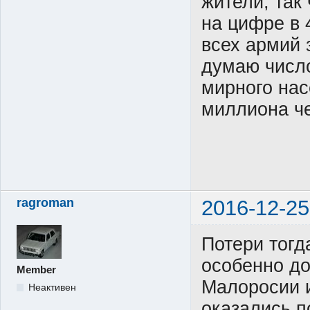
жители, так
на цифре в 
всех армий 
думаю число
мирного нас
миллиона че
ragroman
2016-12-25
Потери тогд
особенно до
Member
Малоросии 
Неактивен
оказались п