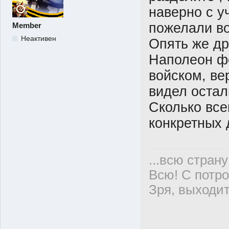
наверно с у
пожелали во
Member
Неактивен
Опять же др
Наполеон ф
войском, ве
видел остал
Сколько все
конкретных 
...всю стран
Всю! С потро
Зря, выходит
хокк