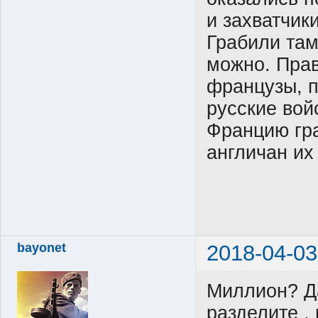
и захватчик
Грабили там
можно. Прав
французы, 
русские вой
Францию гра
англичан их
bayonet
2018-04-03
Миллион? Да
разделите ,