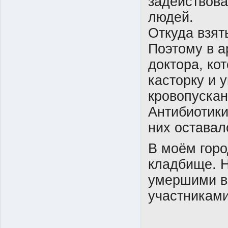
задействов
людей.
Откуда взят
Поэтому в 
доктора, ко
касторку и 
кровопускан
Антибиотики
них оставал
В моём горо
кладбище. Н
умершими в
участникам