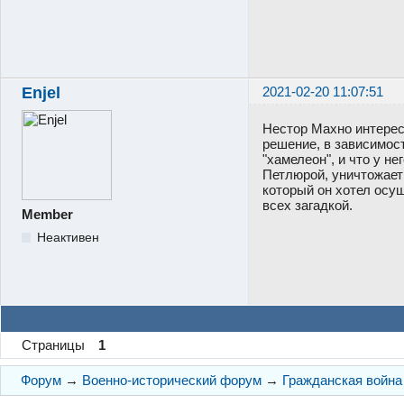
Enjel
2021-02-20 11:07:51
Нестор Махно интерес
решение, в зависимост
"хамелеон", и что у н
Петлюрой, уничтожает 
который он хотел осущ
всех загадкой.
Member
Неактивен
Страницы
1
Форум
→
Военно-исторический форум
→
Гражданская война