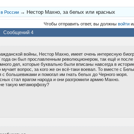
→
Нестор Махно, за белых или красных
 в России
Чтобы отправить ответ, вы должны
войти
и
Сообщений 4
ражданской войны, Нестор Махно, имеет очень интересную биог
17 года он был прославленным революционером, так ещё и после
много дел, которые буквально были вписаны навсегда в истори
 мучает вопрос, за кого же он всё-таки воевал. То вместе с Бел
я с большевиками и помогал им гнать белых до Черного моря.
асных стал врагом народа и они разгромили армию Махно.
мне такую метаморфозу?