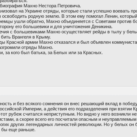
 разбираться.
 биография Махно Нестора Петровича.
низовал на Украине отряды, которые стали успешно воевать пр
ы освободить родную землю. В этом ему помогал Ленин, которы
к немцы ушли обратно, Махно объединяется с Советами против б
торону его большевики и для уничтожения Деникина.
ечия с большевиками Махно осуществляет рейды в тылу у белых
 бить Врангеля в Крыму.
яды Красной армии Махно отказался и был объявлен коммуниста
азгромили отряды Махно.
и, за кого был батька, за Белых или за Красных.
ность и без всякого сомнения он внес решающий вклад в побед
ссийской Империи, а действия его подразделения при взятии К
 этот рубеж считался неприступным. Но видно у него возникли 
истами, а скорее всего его посчитали опасным и неуправляемым
ногих других легендарных личностей революции. Но у белых он 
 бы еще раньше.