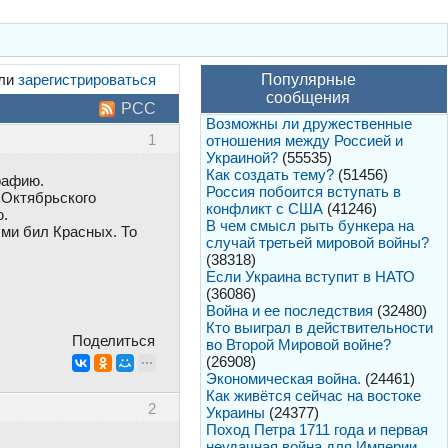
ли
зарегистрироваться
Популярные
сообщения
РСС
Возможны ли дружественные
1
отношения между Россией и
Украиной?
(55535)
Как создать тему?
(51456)
рафию.
Россия побоится вступать в
 Октябрьского
конфликт с США
(41246)
ю.
В чем смысл рыть бункера на
ыми бил Красных. То
случай третьей мировой войны?
(38318)
Если Украина вступит в НАТО
(36086)
Война и ее последствия
(32480)
Кто выиграл в действительности
Поделиться
во Второй Мировой войне?
(26908)
Экономическая война.
(24461)
Как живётся сейчас на востоке
2
Украины
(24377)
Поход Петра 1711 года и первая
неудачная война для Империи.