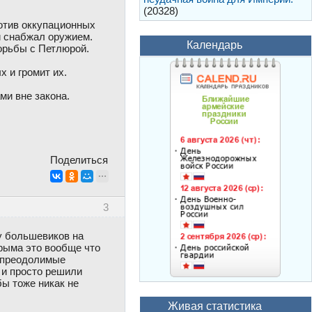
(20328)
отив оккупационных
й снабжал оружием.
Календарь
орьбы с Петлюрой.
 и громит их.
ми вне закона.
Поделиться
3
у большевиков на
рыма это вообще что
непреодолимые
 и просто решили
бы тоже никак не
Живая статистика