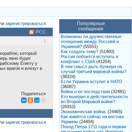
ли
зарегистрироваться
Популярные
сообщения
РСС
Возможны ли дружественные
1
отношения между Россией и
Украиной?
(55551)
Как создать тему?
(51460)
 кораблю, который
Россия побоится вступать в
ерь явно будет
конфликт с США
(41254)
арабскому Египту у
В чем смысл рыть бункера на
ых врагов и влезут в
случай третьей мировой войны?
(38324)
Если Украина вступит в НАТО
(36087)
Война и ее последствия
(32481)
Поделиться
Кто выиграл в действительности
во Второй Мировой войне?
(26910)
Экономическая война.
(24465)
Как живётся сейчас на востоке
Украины
(24404)
ли
зарегистрироваться
Поход Петра 1711 года и первая
неудачная война для Империи.