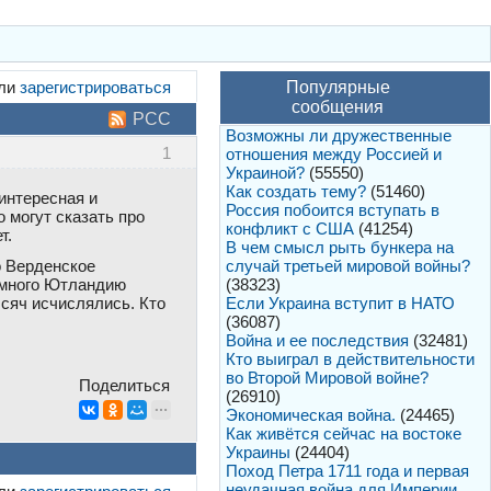
ли
зарегистрироваться
Популярные
сообщения
РСС
Возможны ли дружественные
1
отношения между Россией и
Украиной?
(55550)
Как создать тему?
(51460)
интересная и
Россия побоится вступать в
 могут сказать про
конфликт с США
(41254)
т.
В чем смысл рыть бункера на
случай третьей мировой войны?
о Верденское
(38323)
немного Ютландию
Если Украина вступит в НАТО
ысяч исчислялись. Кто
(36087)
Война и ее последствия
(32481)
Кто выиграл в действительности
во Второй Мировой войне?
Поделиться
(26910)
Экономическая война.
(24465)
Как живётся сейчас на востоке
Украины
(24404)
Поход Петра 1711 года и первая
неудачная война для Империи.