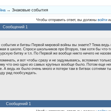
→
Знаковые события
йна
Чтобы отправить ответ, вы должны
войти
и
Сообщений 1
 события и битвы Первой мировой войны вы знаете? Тема ведь 
ая в школе. Спроси школьников про Вторую, там хотя бы что-то
урскую битву и т.п. По Первой же вообще никто ничего не назове
поминать, и вот чтобы сразу и не задумываясь, вспомнил тольк
отому что оно одно из самых крупных вообще было. Потом еще 
е. А ведь их было очень много и потери там в битвах сотнями т
уду рад пообсуждать.
Сообщений 1