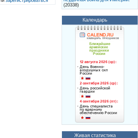
ли
зарегистрироваться
(20338)
Календарь
Живая статистика