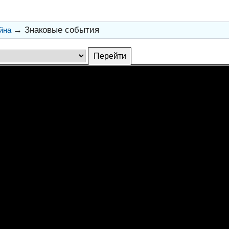
→
Знаковые события
йна