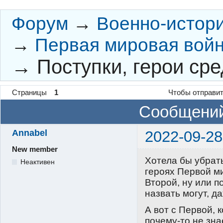
Форум
→
Военно-истор
→
Первая мировая вой
→
Поступки, герои сре
Страницы
1
Чтобы отправит
Сообщений
Annabel
2022-09-28
New member
Хотела бы убрать
Неактивен
героях Первой м
Второй, ну или п
назвать могут, д
А вот с Первой, 
почему-то не зна