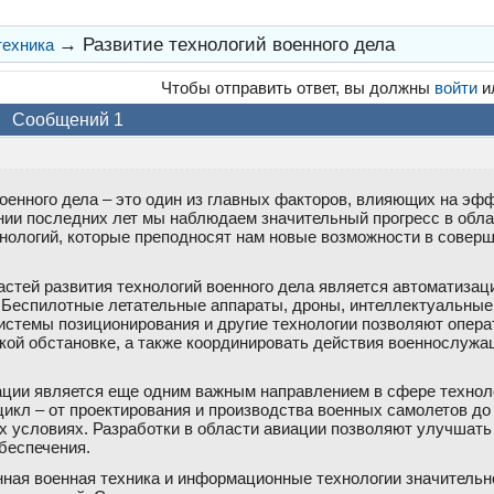
→
Развитие технологий военного дела
техника
Чтобы отправить ответ, вы должны
войти
и
Сообщений 1
военного дела – это один из главных факторов, влияющих на эф
нии последних лет мы наблюдаем значительный прогресс в обла
нологий, которые преподносят нам новые возможности в совер
астей развития технологий военного дела является автоматизац
 Беспилотные летательные аппараты, дроны, интеллектуальны
системы позиционирования и другие технологии позволяют опера
ой обстановке, а также координировать действия военнослужа
ации является еще одним важным направлением в сфере техноло
цикл – от проектирования и производства военных самолетов до
х условиях. Разработки в области авиации позволяют улучшат
беспечения.
ная военная техника и информационные технологии значительн