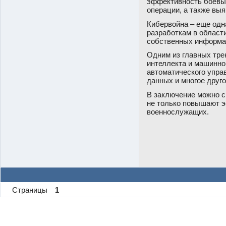
эффективность боевых
операции, а также вы
Кибервойна – еще одна
разработкам в област
собственных информац
Одним из главных тре
интеллекта и машинно
автоматического упра
данных и многое друго
В заключение можно с
не только повышают э
военнослужащих.
Страницы
1