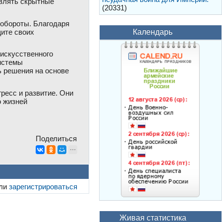
влять скрытные
(20331)
 обороты. Благодаря
ите своих
Календарь
 искусственного
истемы
 решения на основе
ресс и развитие. Они
ю жизней
Поделиться
ли
зарегистрироваться
Живая статистика