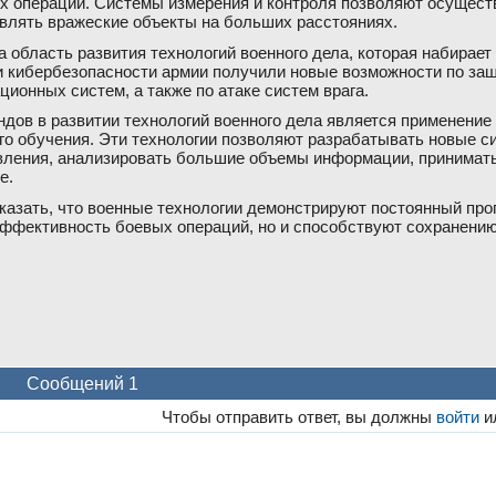
 операций. Системы измерения и контроля позволяют осущест
являть вражеские объекты на больших расстояниях.
 область развития технологий военного дела, которая набирает
и кибербезопасности армии получили новые возможности по защ
ионных систем, а также по атаке систем врага.
ндов в развитии технологий военного дела является применение
го обучения. Эти технологии позволяют разрабатывать новые с
вления, анализировать большие объемы информации, принимать
е.
казать, что военные технологии демонстрируют постоянный прог
ффективность боевых операций, но и способствуют сохранени
Сообщений 1
Чтобы отправить ответ, вы должны
войти
и