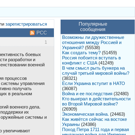
ли
зарегистрироваться
Популярные
сообщения
РСС
Возможны ли дружественные
1
отношения между Россией и
Украиной?
(55538)
Как создать тему?
(51459)
фективность боевых
Россия побоится вступать в
сти разработки и
конфликт с США
(41249)
шенствовании военной
В чем смысл рыть бункера на
случай третьей мировой войны?
(38321)
ия процессов
Если Украина вступит в НАТО
е системы управления
(36087)
тивно получать
Война и ее последствия
(32480)
щих в реальном
Кто выиграл в действительности
во Второй Мировой войне?
гий военного дела.
(26909)
 поддержки их
Экономическая война.
(24463)
ь оружейные системы и
Как живётся сейчас на востоке
Украины
(24386)
Поход Петра 1711 года и первая
о увеличивают
неудачная война для Империи.