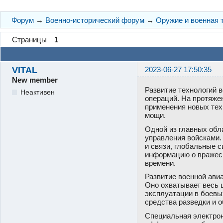
Форум
→
Военно-исторический форум
→
Оружие и военная 
Страницы
1
VITAL
2023-06-27 17:50:35
New member
Развитие технологий 
Неактивен
операций. На протяже
применения новых тех
мощи.
Одной из главных обл
управления войсками.
и связи, глобальные 
информацию о вражеск
времени.
Развитие военной ави
Оно охватывает весь 
эксплуатации в боевы
средства разведки и о
Специальная электрон