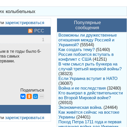
ких колыбельных
ли
зарегистрироваться
Популярные
сообщения
РСС
Возможны ли дружественные
1
отношения между Россией и
Украиной?
(55544)
Как создать тему?
(51460)
ым в те годы было 6-
Россия побоится вступать в
ства самых
конфликт с США
(41251)
ервами.
В чем смысл рыть бункера на
случай третьей мировой войны?
(38323)
Если Украина вступит в НАТО
(36087)
Война и ее последствия
(32480)
Поделиться
Кто выиграл в действительности
во Второй Мировой войне?
(26910)
Экономическая война.
(24464)
Как живётся сейчас на востоке
Украины
(24401)
ли
зарегистрироваться
Поход Петра 1711 года и первая
неудачная война для Империи.