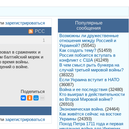
ли
зарегистрироваться
Популярные
сообщения
РСС
Возможны ли дружественные
1
отношения между Россией и
Украиной?
(55541)
Как создать тему?
(51459)
твовал в сражениях и
Россия побоится вступать в
м балтийский моряк и
конфликт с США
(41249)
о время войны.
В чем смысл рыть бункера на
дений о войне.
случай третьей мировой войны?
(38322)
Если Украина вступит в НАТО
(36087)
Война и ее последствия
(32480)
Поделиться
Кто выиграл в действительности
во Второй Мировой войне?
(26910)
Экономическая война.
(24464)
Как живётся сейчас на востоке
Украины
(24393)
ли
зарегистрироваться
Поход Петра 1711 года и первая
неудачная война для Империи.