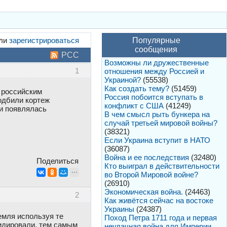
ли
зарегистрироваться
Популярные
сообщения
РСС
Возможны ли дружественные
1
отношения между Россией и
Украиной?
(55538)
Как создать тему?
(51459)
 российским
Россия побоится вступать в
одбили кортеж
конфликт с США
(41249)
и появлялась
В чем смысл рыть бункера на
случай третьей мировой войны?
(38321)
Если Украина вступит в НАТО
(36087)
Война и ее последствия
(32480)
Поделиться
Кто выиграл в действительности
во Второй Мировой войне?
(26910)
Экономическая война.
(24463)
2
Как живётся сейчас на востоке
Украины
(24387)
емля используя те
Поход Петра 1711 года и первая
видировали, тем самым
неудачная война для Империи.