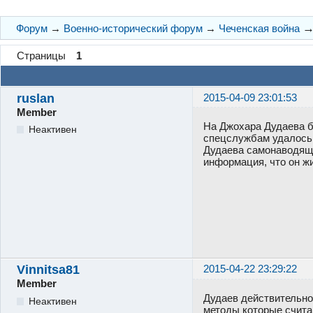
Форум
→
Военно-исторический форум
→
Чеченская война
Страницы
1
ruslan
2015-04-09 23:01:53
Member
На Джохара Дудаева б
Неактивен
спецслужбам удалось 
Дудаева самонаводяще
информация, что он жи
Vinnitsa81
2015-04-22 23:29:22
Member
Дудаев действительно 
Неактивен
методы которые счита