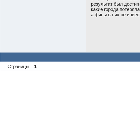
результат был достигн
какие города потеряла
а фины в них не инвес
Страницы
1