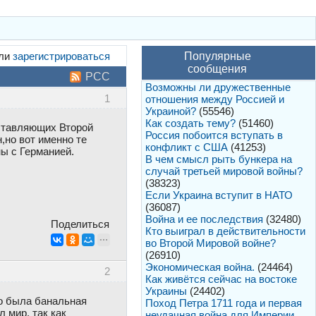
ли
зарегистрироваться
Популярные
сообщения
РСС
Возможны ли дружественные
1
отношения между Россией и
Украиной?
(55546)
Как создать тему?
(51460)
оставляющих Второй
Россия побоится вступать в
,но вот именно те
конфликт с США
(41253)
ны с Германией.
В чем смысл рыть бункера на
случай третьей мировой войны?
(38323)
Если Украина вступит в НАТО
(36087)
Война и ее последствия
(32480)
Поделиться
Кто выиграл в действительности
во Второй Мировой войне?
(26910)
Экономическая война.
(24464)
2
Как живётся сейчас на востоке
Украины
(24402)
то была банальная
Поход Петра 1711 года и первая
 мир, так как
неудачная война для Империи.