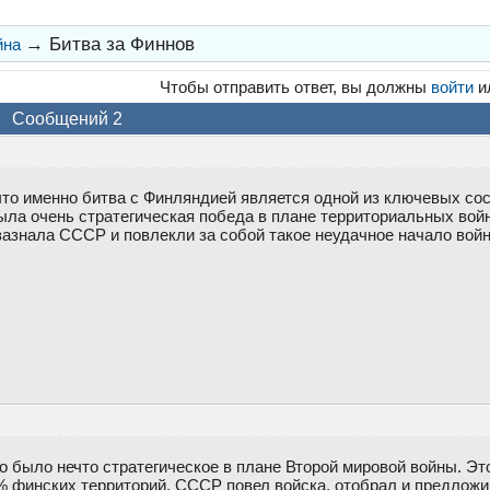
→
Битва за Финнов
йна
Чтобы отправить ответ, вы должны
войти
и
Сообщений 2
что именно битва с Финляндией является одной из ключевых с
ла очень стратегическая победа в плане территориальных войн
зазнала СССР и повлекли за собой такое неудачное начало вой
то было нечто стратегическое в плане Второй мировой войны. Э
% финских территорий. СССР повел войска, отобрал и предложил