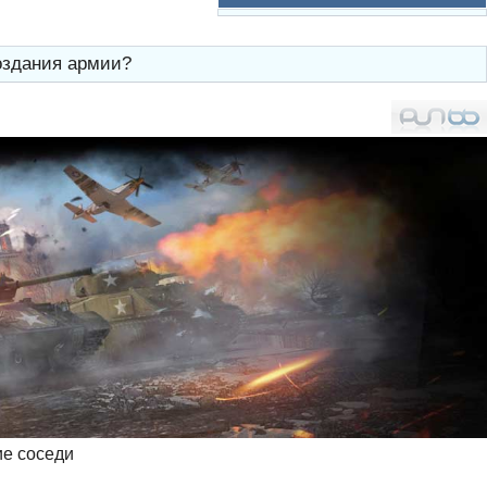
оздания армии?
ие соседи