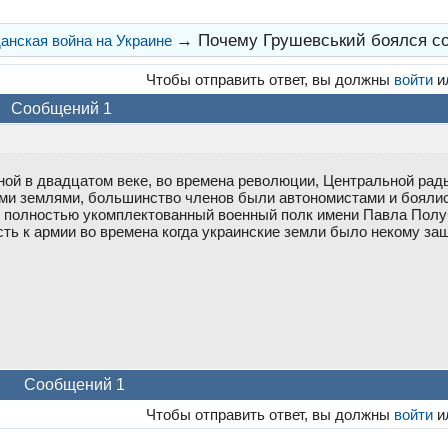
→
Почему Грушевський боялся с
анская война на Украине
Чтобы отправить ответ, вы должны
войти
и
Сообщений 1
ной в двадцатом веке, во времена революции, Центральной рады
ми землями, большинство членов были автономистами и боялис
полностью укомплектованный военный полк имени Павла Полуб
сть к армии во времена когда украинские земли было некому з
Сообщений 1
Чтобы отправить ответ, вы должны
войти
и