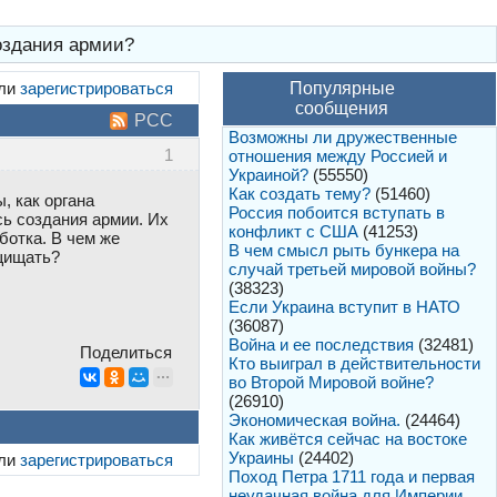
оздания армии?
ли
зарегистрироваться
Популярные
сообщения
РСС
Возможны ли дружественные
1
отношения между Россией и
Украиной?
(55550)
Как создать тему?
(51460)
, как органа
Россия побоится вступать в
ь создания армии. Их
конфликт с США
(41253)
отка. В чем же
В чем смысл рыть бункера на
ащищать?
случай третьей мировой войны?
(38323)
Если Украина вступит в НАТО
(36087)
Война и ее последствия
(32481)
Поделиться
Кто выиграл в действительности
во Второй Мировой войне?
(26910)
Экономическая война.
(24464)
Как живётся сейчас на востоке
Украины
(24402)
ли
зарегистрироваться
Поход Петра 1711 года и первая
неудачная война для Империи.