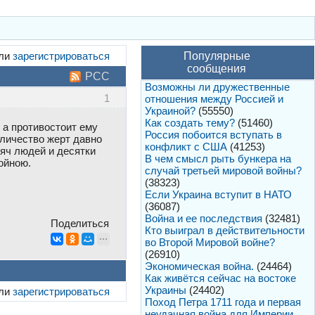
ли
зарегистрироваться
Популярные
сообщения
РСС
Возможны ли дружественные
1
отношения между Россией и
Украиной?
(55550)
Как создать тему?
(51460)
, а противостоит ему
Россия побоится вступать в
оличество жерт давно
конфликт с США
(41253)
сяч людей и десятки
В чем смысл рыть бункера на
ойною.
случай третьей мировой войны?
(38323)
Если Украина вступит в НАТО
(36087)
Война и ее последствия
(32481)
Поделиться
Кто выиграл в действительности
во Второй Мировой войне?
(26910)
Экономическая война.
(24464)
Как живётся сейчас на востоке
Украины
(24402)
ли
зарегистрироваться
Поход Петра 1711 года и первая
неудачная война для Империи.