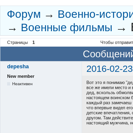
Форум
→
Военно-истор
→
→
Военные фильмы
Страницы
1
Чтобы отправит
Сообщений
depesha
2016-02-23
New member
Вот это я понимаю "д
Неактивен
все же имели место и 
дед, вскользь обмолви
настоящем воинском б
каждый раз замечаеш ч
что впервые видел его
детские впечатления, 
другом. Там действите
настоящий мужчина, н