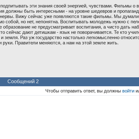
подпитывать эти знания своей энергией, чувствами. Фильмы о в
ия должны быть интересными - на уровне шедевров и пропаганд
 нервы. Вижу сейчас уже появляются такие фильмы. Мы думали,
о собой, но нет, непонятна. Воспитывать молодежь нужно с пеле
 образование не предусматривает воспитания, а чисто дать наб
что сейчас дают детишкам - язык не поворачивается. Те кто учил
 и земля. Раз уж государство настолько легкомысленно относитс
и руки. Правители меняются, а нам на этой земле жить.
Сообщений 2
Чтобы отправить ответ, вы должны
войти
и