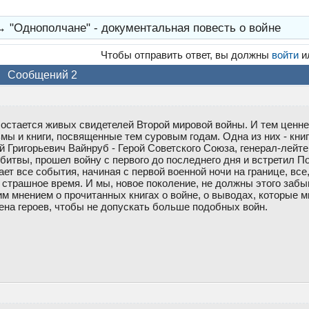
→
"Однополчане" - документальная повесть о войне
Чтобы отправить ответ, вы должны
войти
и
Сообщений 2
остается живых свидетелей Второй мировой войны. И тем ценне
ы и книги, посвященные тем суровым годам. Одна из них - кни
 Григорьевич Вайнруб - Герой Советского Союза, генерал-лейте
битвы, прошел войну с первого до последнего дня и встретил П
ает все события, начиная с первой военной ночи на границе, все
 страшное время. И мы, новое поколение, не должны этого забы
м мнением о прочитанных книгах о войне, о выводах, которые 
ена героев, чтобы не допускать больше подобных войн.