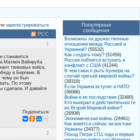
ли
зарегистрироваться
Популярные
сообщения
РСС
Возможны ли дружественные
1
отношения между Россией и
Украиной?
(55532)
Как создать тему?
(51456)
е становятся
Россия побоится вступать в
га Матвея Вайнруба
конфликт с США
(41244)
нант танковых войск,
В чем смысл рыть бункера на
обеду в Берлине. В
случай третьей мировой войны?
, чему он был
(38318)
вать. По этому
Если Украина вступит в НАТО
мы сделали. И давайте
(36086)
Война и ее последствия
(32480)
Кто выиграл в действительности
во Второй Мировой войне?
Поделиться
(26908)
Экономическая война.
(24461)
Как живётся сейчас на востоке
Украины
(24377)
2
Поход Петра 1711 года и первая
неудачная война для Империи.