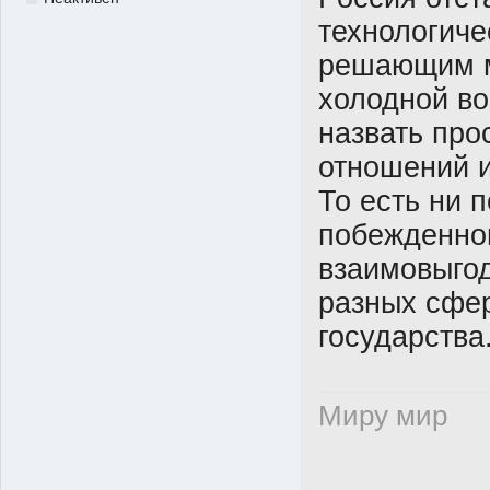
технологиче
решающим м
холодной во
назвать про
отношений и
То есть ни 
побежденног
взаимовыгод
разных сфе
государства
Миру мир