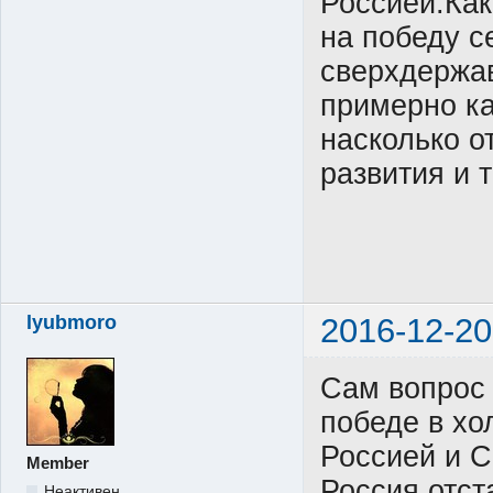
Россией.Как
на победу с
сверхдержав
примерно ка
насколько о
развития и 
lyubmoro
2016-12-20
Сам вопрос 
победе в хо
Россией и С
Member
Россия отст
Неактивен