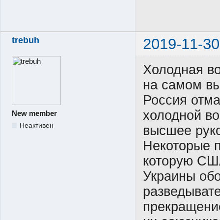
trebuh
2019-11-30
Холодная в
на самом вы
Россия отма
холодной во
New member
Неактивен
высшее руко
Некоторые п
которую СШ
Украины об
разведыват
прекращени