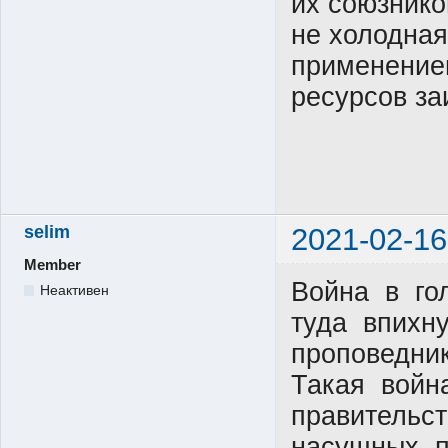
их союзнико
не холодная
применение
ресурсов за
selim
2021-02-16
Member
Война в го
Неактивен
туда впихн
проповедни
Такая войн
правительс
насущных п