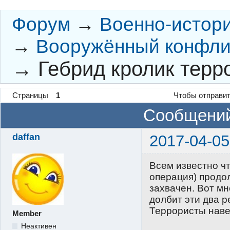
Форум
→
Военно-истор
→
Вооружённый конфлик
→
Гебрид кролик терр
Страницы
1
Чтобы отправит
Сообщений
daffan
2017-04-05
Всем известно ч
операция) продо
захвачен. Вот м
долбит эти два р
Террористы наве
Member
Неактивен