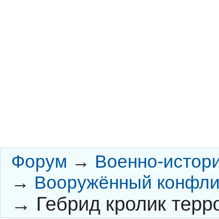
Форум
→
Военно-истор
→
Вооружённый конфлик
→
Гебрид кролик терр