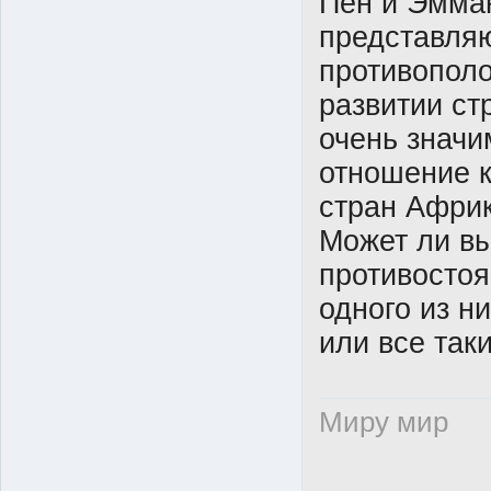
Пен и Эмма
представля
противопол
развитии ст
очень значи
отношение к
стран Африк
Может ли вы
противостоя
одного из н
или все так
Миру мир