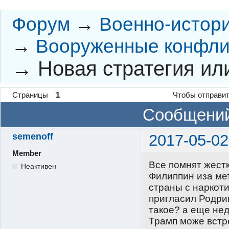
Форум
→
Военно-истор
→
Вооруженные конфли
→
Новая стратегия ил
Страницы
1
Чтобы отправит
Сообщений
semenoff
2017-05-02
Member
Все помнят жест
Неактивен
Филиппин иза ме
страны с наркот
пригласил Родриг
такое? а еще не
Трамп може встр