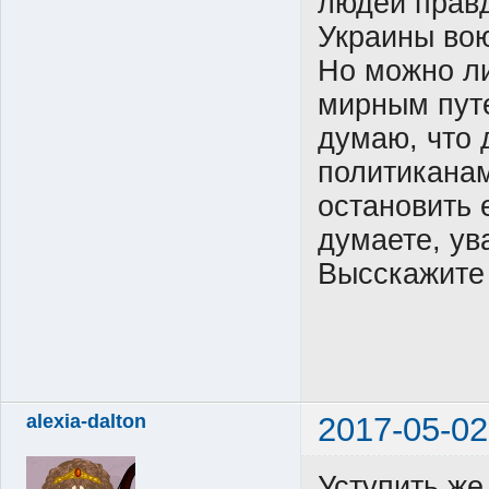
людей правд
Украины вою
Но можно ли
мирным пут
думаю, что 
политиканам
остановить 
думаете, у
Высскажите
alexia-dalton
2017-05-02
Уступить же