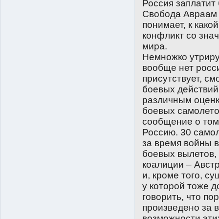
Россия заплатит
Свобода Авраам 
понимает, к како
конфликт со зна
мира.
Немножко утрируя
вообще нет росси
присутствует, см
боевых действий
различным оценк
боевых самолето
сообщение о том,
Россию. 30 самол
за время войны 
боевых вылетов,
коалиции – Австр
и, кроме того, с
у которой тоже 
говорить, что по
произведено за в
возможности этих