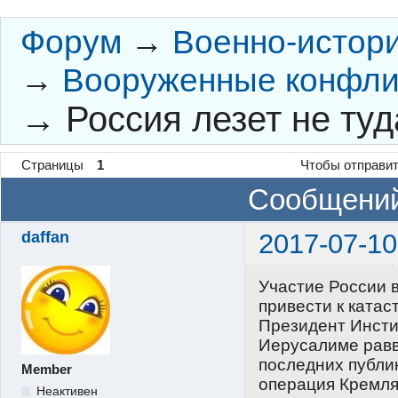
Форум
→
Военно-истор
→
Вооруженные конфли
→
Россия лезет не туда
Страницы
1
Чтобы отправит
Сообщений
daffan
2017-07-10
Участие России 
привести к ката
Президент Инсти
Иерусалиме равв
последних публик
Member
операция Кремля 
Неактивен