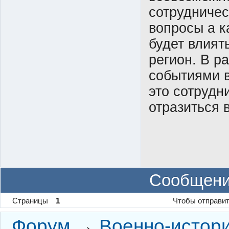
сотрудничес
вопросы а к
будет влият
регион. В р
событиями в
это сотрудн
отразиться 
Сообщени
Страницы
1
Чтобы отправит
Форум
→
Военно-истор