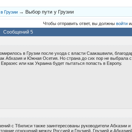
→
Выбор пути у Грузии
в Грузии
Чтобы отправить ответ, вы должны
войти
и
Сообщений 5
хомирилось в Грузии после ухода с власти Саакашвили, благода
ак Абхазия и Южная Осетия. Но страна до сих пор не выбрала св
с Евразес или как Украина будет пытаться попасть в Европу.
ений с Тбилиси также заинтересованы руководители Абхазии и
тояние отношений между Россией и Грузией, Грузией и Абхазие