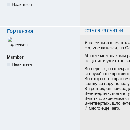
Неактивен
Гортензия
2019-09-26 09:41:44
Я не сильна в политик
Но, мне кажется, на С
Многие мои знакомы ра
Member
не ценит и уже стал з
Неактивен
Во-первых, он прекрат
вооружённое противос
Во-вторых, он практи
взятку за нарушение у
В-третьих, он присое
В-четвёртых, поднял 
В-пятых, экономика с
В-четвёртых, шло инт
И много ещё чего.