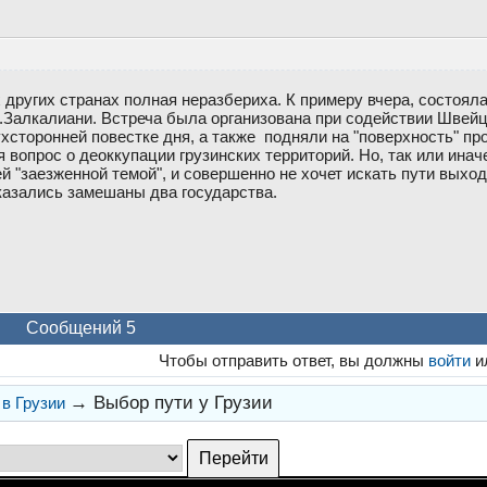
ех других странах полная неразбериха. К примеру вчера, состоя
Д.Залкалиани. Встреча была организована при содействии Швейц
хсторонней повестке дня, а также подняли на "поверхность" пр
 вопрос о деоккупации грузинских территорий. Но, так или инач
й "заезженной темой", и совершенно не хочет искать пути выход
оказались замешаны два государства.
Сообщений 5
Чтобы отправить ответ, вы должны
войти
и
→
Выбор пути у Грузии
в Грузии