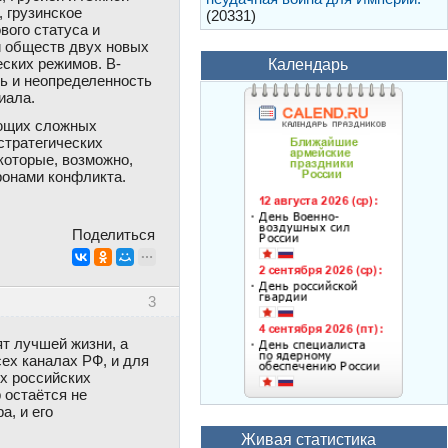
 грузинское
(20331)
вого статуса и
ии обществ двух новых
ских режимов. В-
Календарь
ть и неопределенность
иала.
ующих сложных
стратегических
которые, возможно,
ронами конфликта.
Поделиться
3
ят лучшей жизни, а
сех каналах РФ, и для
ех российских
 остаётся не
а, и его
Живая статистика