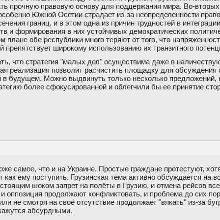
ть прочную правовую основу для поддержания мира. Во-вторых,
 особенно Южной Осетии страдает из-за неопределенности право
ечения границ, и в этом одна из причин трудностей в интеграц
тв и формирования в них устойчивых демократических политиче
ом плане обе республики много теряют от того, что напряженнос
ей препятствует широкому использованию их транзитного потенц
ать, что стратегия "малых дел" осуществима даже в наличеств
ная реализация позволит расчистить площадку для обсуждения 
 в будущем. Можно выдвинуть только несколько предложений, 
атегию более сфокусированной и облегчили бы ее принятие сто
оже самое, что и на Украине. Простые граждане протестуют, хот
т как ему поступить. Грузинская тема активно обсуждается на в
стоящим шоком запрет на полёты в Грузию, и отмена рейсов вс
 и оппозиция продолжают конфликтовать, и проблема до сих пор
и не смотря на своё отсутствие продолжает "вякать" из-за бугр
кажутся абсурдными.