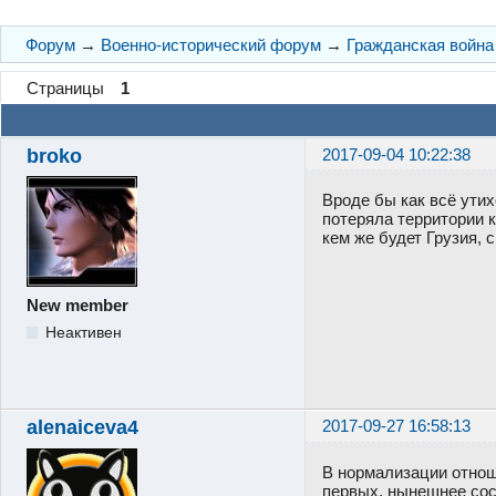
Форум
→
Военно-исторический форум
→
Гражданская война 
Страницы
1
broko
2017-09-04 10:22:38
Вроде бы как всё ути
потеряла территории к
кем же будет Грузия, 
New member
Неактивен
alenaiceva4
2017-09-27 16:58:13
В нормализации отнош
первых, нынешнее сос