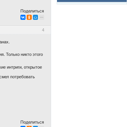
Поделиться
4
анах.
я. Только никто этого
кие интриги, открытое
 смел потребовать
Поделиться