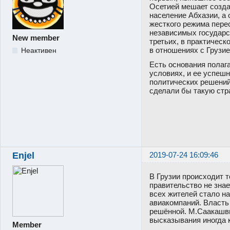
Осетией мешает созда
население Абхазии, а
жесткого режима перес
независимых государс
New member
третьих, в практическ
в отношениях с Грузи
Неактивен
Есть основания полаг
условиях, и ее успеш
политических решений
сделали бы такую стр
Enjel
2019-07-24 16:09:46
В Грузии происходит т
правительство не знае
всех жителей стало на
авиакомпаний. Власть
решённой. М.Саакашвил
высказывания иногда 
Member