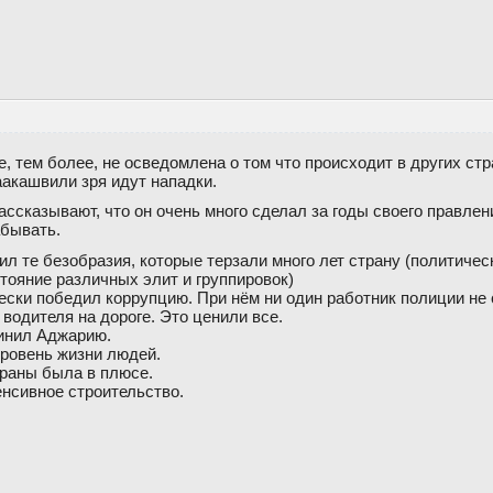
е, тем более, не осведомлена о том что происходит в других стр
аакашвили зря идут нападки.
ссказывают, что он очень много сделал за годы своего правлени
абывать.
ил те безобразия, которые терзали много лет страну (политичес
тояние различных элит и группировок)
чески победил коррупцию. При нём ни один работник полиции не
 водителя на дороге. Это ценили все.
динил Аджарию.
уровень жизни людей.
траны была в плюсе.
енсивное строительство.