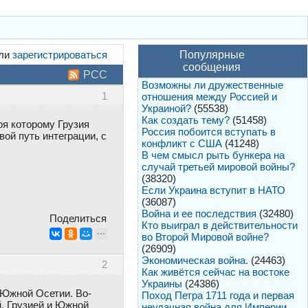
ли
зарегистрироваться
Популярные
сообщения
РСС
Возможны ли дружественные
1
отношения между Россией и
Украиной?
(55538)
Как создать тему?
(51458)
ря которому Грузия
Россия побоится вступать в
ой путь интеграции, с
конфликт с США
(41248)
В чем смысл рыть бункера на
случай третьей мировой войны?
(38320)
Если Украина вступит в НАТО
(36087)
Война и ее последствия
(32480)
Поделиться
Кто выиграл в действительности
во Второй Мировой войне?
(26909)
Экономическая война.
(24463)
2
Как живётся сейчас на востоке
Украины
(24386)
 Южной Осетии. Во-
Поход Петра 1711 года и первая
й, Грузией и Южной
неудачная война для Империи.