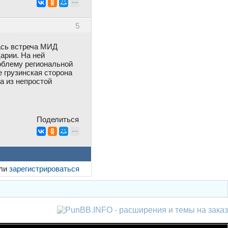
5
лась встреча МИД
арии. На ней
облему региональной
е грузинская сторона
а из непростой
Поделиться
ли
зарегистрироваться