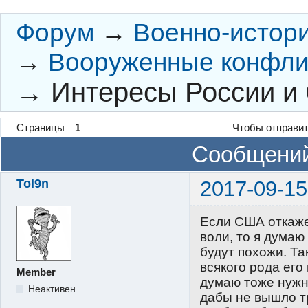
Форум
→
Военно-истор
→
Вооруженные конфли
→
Интересы России и
Страницы
1
Чтобы отправит
Сообщений
Tol9n
2017-09-15
Если США откаже
воли, то я дума
будут похожи. Та
всякого рода его
Member
думаю тоже нужн
Неактивен
дабы не вышло тр