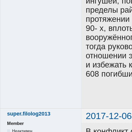
ингушей, по
пределы рай
протяжении 
90- х, вплот
вооружённог
тогда руков
отношении э
и избежать к
608 погибши
super.filolog2013
2017-12-06
Member
В конфликт
Неактивен