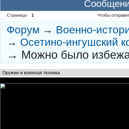
Сообщени
Страницы
1
Чтобы отправит
Форум
→
Военно-истор
→
Осетино-ингушский к
→
Можно было избежа