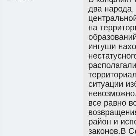
два народа
центральной
на территор
образовани
ингуши нах
нестатусног
располагал
территориал
ситуации из
невозможно.
все равно в
возвращени
район и ис
законов.В С