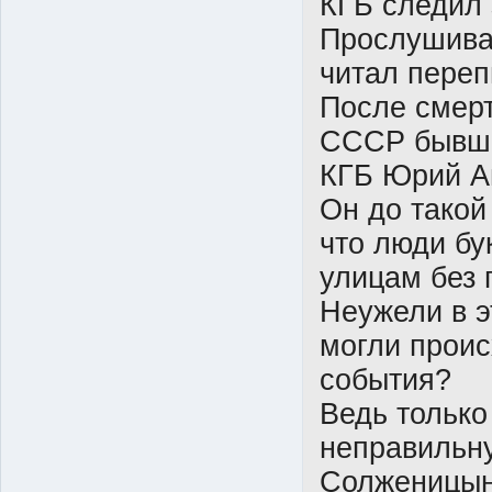
КГБ следил 
Прослушива
читал переп
После смерт
СССР бывши
КГБ Юрий А
Он до такой
что люди бу
улицам без 
Неужели в э
могли прои
события?
Ведь только
неправильну
Солженицына