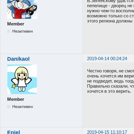
В.Зеленскому удастся 
пепелище - дворец не 
нужно чем-то восполн
возможно только со с
этого региона должны 
Member
Неактивен
Danikaol
2019-04-14 00:24:24
Честно говоря, не смо
очень хочется им вери
не подведет, ведь тог
Правильно сказали, чт
хочется в это верить.
Member
Неактивен
Enjel
2019-04-15 11:10:17