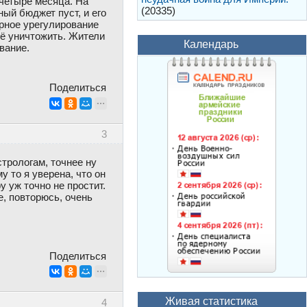
-четыре месяца. На
(20335)
ый бюджет пуст, и его
ирное урегулирование
сё уничтожить. Жители
Календарь
вание.
Поделиться
3
стрологам, точнее ну
 то я уверена, что он
у уж точно не простит.
е, повторюсь, очень
Поделиться
Живая статистика
4