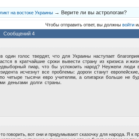
→
Верите ли вы астрологам?
икт на востоке Украины
Чтобы отправить ответ, вы должны
войти
и
Сообщений 4
 в один голос твердят, что для Украины наступает благопри
дастся в кратчайшие сроки вывести страну из кризиса и жиз
едвыборный пиар, что бы успокоить народ? Неужели люди в
зидента исчезнут все проблемы: дороги станут европейские,
по четыре тысячи евро учителям, а олигархи больше не бу
ими деньгами долги страны.
то говорить, вот они и придумывают сказочку для народа. Я к п