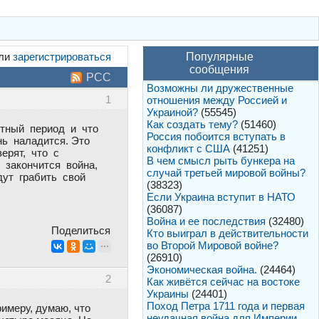
ли
зарегистрироваться
Популярные
сообщения
РСС
Возможны ли дружественные
1
отношения между Россией и
Украиной?
(55545)
Как создать тему?
(51460)
ятный период и что
Россия побоится вступать в
нь наладится. Это
конфликт с США
(41251)
ерят, что с
В чем смысл рыть бункера на
 закончится война,
случай третьей мировой войны?
дут грабить свой
(38323)
Если Украина вступит в НАТО
(36087)
Война и ее последствия
(32480)
Поделиться
Кто выиграл в действительности
во Второй Мировой войне?
(26910)
Экономическая война.
(24464)
2
Как живётся сейчас на востоке
Украины
(24401)
Поход Петра 1711 года и первая
римеру, думаю, что
неудачная война для Империи.