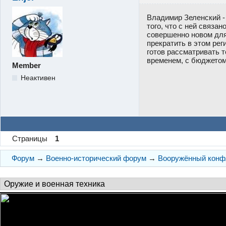
Владимир Зеленский - л
того, что с ней связан
совершенно новом для
прекратить в этом рег
готов рассматривать 
временем, с бюджетом 
Member
Неактивен
Страницы
1
Форум
→
Военно-исторический форум
→
Вооружённый конфл