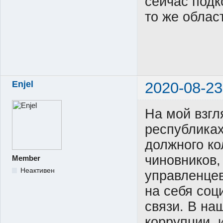
сейчас подк
то же облас
Enjel
2020-08-23
На мой взгл
республиках
должного ко
чиновников,
Member
Неактивен
управленцев
на себя соц
связи. В на
коррупции, 