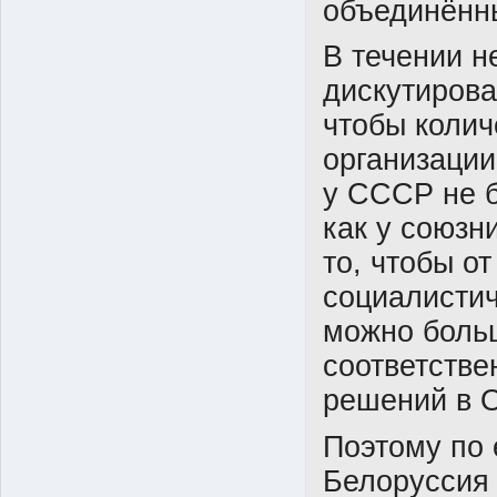
объединённ
В течении н
дискутирова
чтобы колич
организации
у СССР не б
как у союзн
то, чтобы о
социалистич
можно боль
соответстве
решений в 
Поэтому по 
Белоруссия