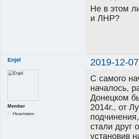
Не в этом л
и ЛНР?
Enjel
2019-12-07
С самого на
началось, р
Донецком б
2014г., от 
Member
Неактивен
подчинения,
стали друг 
установив н