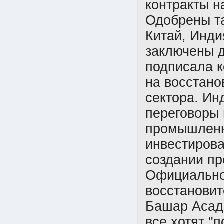
контракты н
Одобрены та
Китай, Инди
заключены д
подписала к
на восстано
сектора. Ин
переговоры 
промышленн
инвестирова
создании п
Официально
восстановит
Башар Асад.
все хотят "