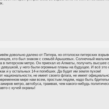
х.
ивём довольно далеко от Питера, но отголоски питерских взрыв
тинцев, кто был знаком с семьёй Арышевых. Солнечный мальч
а в питерском метро. Он приехал из Алматы, получить высшее 
 девушкой, у него были огромные планы на будущее. И всё это 
 как и у остальных 14-и погибших. Да будет им земля пухом!
ациональности, не имеет своего флага, не имеет официальной
современном мире нам всем, простым людям, надо быть бдител
ажиров метро, автобуса, трамвая, чем какого-нибудь политичес
авто с кучей охраны!