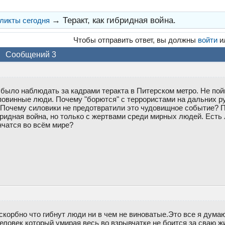
→
Теракт, как гибридная война.
ликты сегодня
Чтобы отправить ответ, вы должны
войти
и
Сообщений 3
было наблюдать за кадрами теракта в Питерском метро. Не пойм
 повинные люди. Почему "борются" с террористами на дальних р
 Почему силовики не предотвратили это чудовищное событие? 
бридная война, но только с жертвами среди мирных людей. Есть 
нчатся во всём мире?
скорбно что гибнут люди ни в чем не виноватые.Это все я дума
еловек который умирая весь во взрывчатке не боится за сваю жи