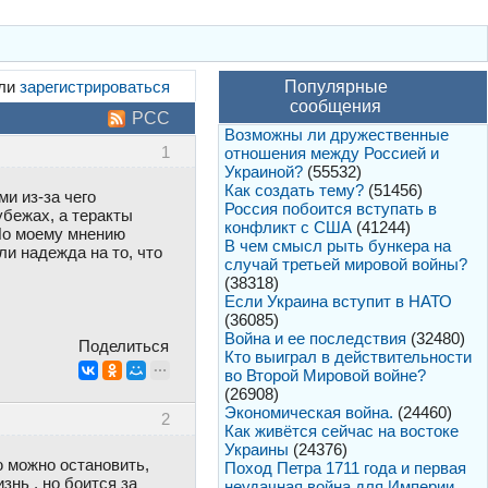
ли
зарегистрироваться
Популярные
сообщения
РСС
Возможны ли дружественные
1
отношения между Россией и
Украиной?
(55532)
Как создать тему?
(51456)
и из-за чего
Россия побоится вступать в
убежах, а теракты
конфликт с США
(41244)
По моему мнению
В чем смысл рыть бункера на
ли надежда на то, что
случай третьей мировой войны?
(38318)
Если Украина вступит в НАТО
(36085)
Война и ее последствия
(32480)
Поделиться
Кто выиграл в действительности
во Второй Мировой войне?
(26908)
Экономическая война.
(24460)
2
Как живётся сейчас на востоке
Украины
(24376)
ю можно остановить,
Поход Петра 1711 года и первая
знь , но боится за
неудачная война для Империи.