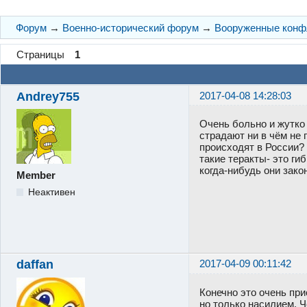
Форум
→
Военно-исторический форум
→
Вооруженные конф
Страницы
1
Andrey755
2017-04-08 14:28:03
Очень больно и жутко 
страдают ни в чём не
происходят в России?
такие теракты- это ги
когда-нибудь они зако
Member
Неактивен
daffan
2017-04-09 00:11:42
Конечно это очень при
но только насилием. Ч