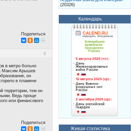
(20326)
Календарь
Поделиться
3
ов в метро больно
ик Максим Арышев
образование, он
сгорело в пламени
 территории, тем он
ьными. Ведь проще
кого или финансового
Поделиться
Живая статистика